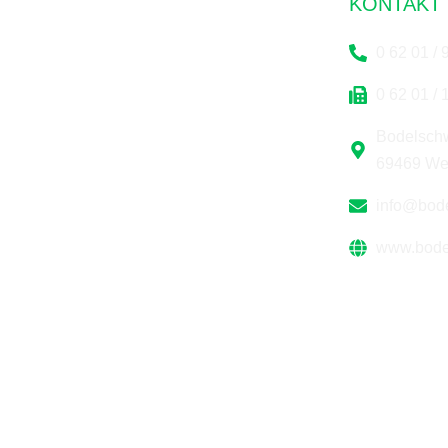
KONTAKT
Das Bodelschwingh-Heim
0 62 01 / 
Weinheim bietet Ihnen ein Zuhause
0 62 01 / 
mit Herz, geprägt von christlichen
Werten, Würde und Individualität.
Bodelsch
Mit Pflege, Gemeinschaft und
69469 We
Vertrauen schaffen wir einen Ort, an
info@bod
dem Sie sich wohlfühlen werden.
www.bode
© 2026 BODELSCHWINGH-HEIM