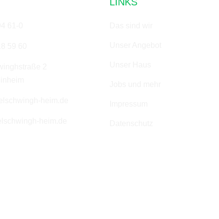
LINKS
94 61-0
Das sind wir
Unser Angebot
18 59 60
Unser Haus
winghstraße 2
inheim
Jobs und mehr
elschwingh-heim.de
Impressum
lschwingh-heim.de
Datenschutz